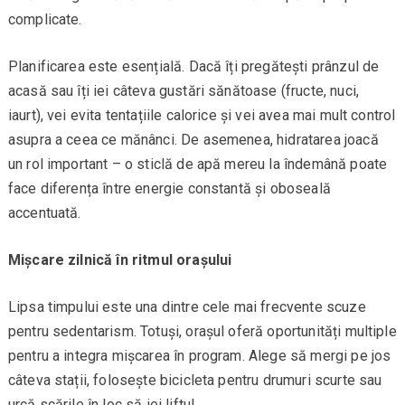
complicate.
Planificarea este esențială. Dacă îți pregătești prânzul de
acasă sau îți iei câteva gustări sănătoase (fructe, nuci,
iaurt), vei evita tentațiile calorice și vei avea mai mult control
asupra a ceea ce mănânci. De asemenea, hidratarea joacă
un rol important – o sticlă de apă mereu la îndemână poate
face diferența între energie constantă și oboseală
accentuată.
Mișcare zilnică în ritmul orașului
Lipsa timpului este una dintre cele mai frecvente scuze
pentru sedentarism. Totuși, orașul oferă oportunități multiple
pentru a integra mișcarea în program. Alege să mergi pe jos
câteva stații, folosește bicicleta pentru drumuri scurte sau
urcă scările în loc să iei liftul.