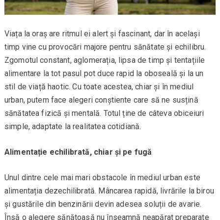
Viața la oraș are ritmul ei alert și fascinant, dar în același
timp vine cu provocări majore pentru sănătate și echilibru.
Zgomotul constant, aglomerația, lipsa de timp și tentațiile
alimentare la tot pasul pot duce rapid la oboseală și la un
stil de viață haotic. Cu toate acestea, chiar și în mediul
urban, putem face alegeri conștiente care să ne susțină
sănătatea fizică și mentală. Totul ține de câteva obiceiuri
simple, adaptate la realitatea cotidiană.
Alimentație echilibrată, chiar și pe fugă
Unul dintre cele mai mari obstacole în mediul urban este
alimentația dezechilibrată. Mâncarea rapidă, livrările la birou
și gustările din benzinării devin adesea soluții de avarie.
Însă o alegere sănătoasă nu înseamnă neapărat preparate