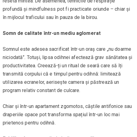
reseta mintea. De asemenea, tehnicile de respirație
profundă și mindfulness pot fi practicate oriunde – chiar și
în mijlocul traficului sau în pauza de la birou.
Somn de calitate într-un mediu aglomerat
Somnul este adesea sacrificat într-un oraș care „nu doarme
niciodată”. Totuși, lipsa odihnei afectează grav sănătatea și
productivitatea. Creează-ți un ritual de seară care să îți
transmită corpului că e timpul pentru odihnă: limitează
utilizarea ecranelor, aerisește camera și păstrează un
program relativ constant de culcare.
Chiar și într-un apartament zgomotos, căștile antifonice sau
draperiile opace pot transforma spațiul într-un loc mai
prietenos pentru odihnă.