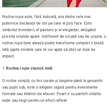
Rochia roșie este, fără îndoială, una dintre cele mai
puternice declarații de stil pe care le poți face. Este
simbolul încrederii, al pasiunii și al eleganței, atrăgând
privirile oriunde apare. Indiferent de croială sau de ocazie, o
rochie roșie bine aleasă poate transforma complet o ținută.
Iată șapte modele care te vor ajuta să obții un look de
impact.
Rochia roșie clasică midi
O rochie simplă, cu linii curate și lungime până la genunchi
sau puțin sub, este o alegere sigură pentru evenimente
formale sau întâlniri de afaceri. Poart-o cu pantofi stiletto
nude sau negri pentru un efect rafinat.