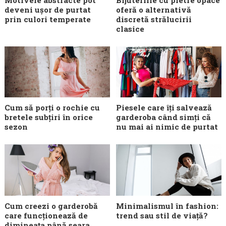
deveni ușor de purtat
oferă o alternativă
prin culori temperate
discretă strălucirii
clasice
Cum să porți o rochie cu
Piesele care îți salvează
bretele subțiri în orice
garderoba când simți că
sezon
nu mai ai nimic de purtat
Cum creezi o garderobă
Minimalismul în fashion:
care funcționează de
trend sau stil de viață?
dimineața până seara