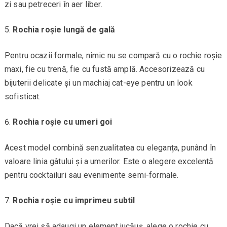
zi sau petreceri în aer liber.
Rochia roșie lungă de gală
Pentru ocazii formale, nimic nu se compară cu o rochie roșie
maxi, fie cu trenă, fie cu fustă amplă. Accesorizează cu
bijuterii delicate și un machiaj cat-eye pentru un look
sofisticat.
Rochia roșie cu umeri goi
Acest model combină senzualitatea cu eleganța, punând în
valoare linia gâtului și a umerilor. Este o alegere excelentă
pentru cocktailuri sau evenimente semi-formale.
Rochia roșie cu imprimeu subtil
Dacă vrei să adaugi un element jucăuș, alege o rochie cu