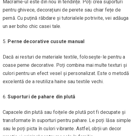
Macrame-ul este din nou în tendințe. Poți crea suporturi
pentru ghivece, decorațiuni de perete sau chiar fețe de
pernă. Cu puțină răbdare și tutorialele potrivite, vei adăuga
un aer boho chic casei tale.
Perne decorative cusute manual
Dacă ai resturi de materiale textile, folosește-le pentru a
coase perne decorative. Poți combina mai multe texturi și
culori pentru un efect vesel și personalizat. Este o metodă
excelentă de a reutiliza haine sau textile vechi.
Suporturi de pahare din plută
Capacele din plută sau foițele de plută pot fi decupate și
transformate în suporturi pentru pahare. Le poți lăsa simple
sau le poți picta în culori vibrante. Astfel, obții un decor