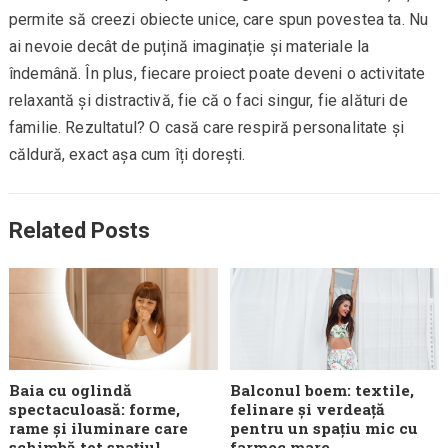
permite să creezi obiecte unice, care spun povestea ta. Nu
ai nevoie decât de puțină imaginație și materiale la
îndemână. În plus, fiecare proiect poate deveni o activitate
relaxantă și distractivă, fie că o faci singur, fie alături de
familie. Rezultatul? O casă care respiră personalitate și
căldură, exact așa cum îți dorești.
Related Posts
Baia cu oglindă
Balconul boem: textile,
spectaculoasă: forme,
felinare și verdeață
rame și iluminare care
pentru un spațiu mic cu
schimbă tot spațiul
farmec mare